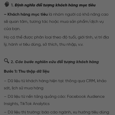
🧠
1.
Định nghĩa đối tượng khách hàng mục tiêu
– Khách hàng mục tiêu
là nhóm người có khả năng cao
sẽ quan tâm, tương tác hoặc mua sản phẩm/dịch vụ
của bạn.
Họ có thể được phân loại theo độ tuổi, giới tính, vị trí địa
lý, hành vi tiêu dùng, sở thích, thu nhập, v.v.
🔍
2.
Các bước nghiên cứu đối tượng khách hàng
:
Bước 1
Thu thập dữ liệu
– Dữ liệu từ khách hàng hiện tại: thông qua CRM, khảo
sát, lịch sử mua hàng
– Dữ liệu từ nền tảng quảng cáo: Facebook Audience
Insights, TikTok Analytics
– Dữ liệu thị trường: báo cáo ngành, xu hướng tiêu dùng