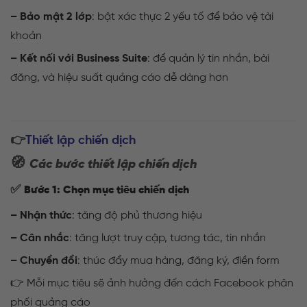
– Bảo mật 2 lớp
: bật xác thực 2 yếu tố để bảo vệ tài
khoản
– Kết nối với Business Suite
: để quản lý tin nhắn, bài
đăng, và hiệu suất quảng cáo dễ dàng hơn
👉
Thiết lập chiến dịch
🧭
Các bước thiết lập chiến dịch
✅
Bước 1: Chọn mục tiêu chiến dịch
– Nhận thức
: tăng độ phủ thương hiệu
– Cân nhắc
: tăng lượt truy cập, tương tác, tin nhắn
– Chuyển đổi
: thúc đẩy mua hàng, đăng ký, điền form
👉 Mỗi mục tiêu sẽ ảnh hưởng đến cách Facebook phân
phối quảng cáo