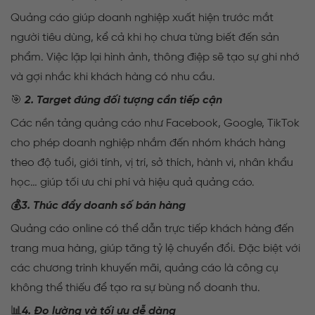
Quảng cáo giúp doanh nghiệp xuất hiện trước mắt
người tiêu dùng, kể cả khi họ chưa từng biết đến sản
phẩm. Việc lặp lại hình ảnh, thông điệp sẽ tạo sự ghi nhớ
và gợi nhắc khi khách hàng có nhu cầu.
🎯
2. Target đúng đối tượng cần tiếp cận
Các nền tảng quảng cáo như Facebook, Google, TikTok
cho phép doanh nghiệp nhắm đến nhóm khách hàng
theo độ tuổi, giới tính, vị trí, sở thích, hành vi, nhân khẩu
học… giúp tối ưu chi phí và hiệu quả quảng cáo.
💰
3. Thúc đẩy doanh số bán hàng
Quảng cáo online có thể dẫn trực tiếp khách hàng đến
trang mua hàng, giúp tăng tỷ lệ chuyển đổi. Đặc biệt với
các chương trình khuyến mãi, quảng cáo là công cụ
không thể thiếu để tạo ra sự bùng nổ doanh thu.
📊
4. Đo lường và tối ưu dễ dàng