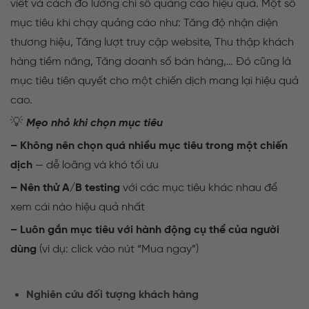
viết và cách đo lường chỉ số quảng cáo hiệu quả. Một số
mục tiêu khi chạy quảng cáo như: Tăng độ nhận diện
thương hiệu, Tăng lượt truy cập website, Thu thập khách
hàng tiềm năng, Tăng doanh số bán hàng,… Đó cũng là
mục tiêu tiên quyết cho một chiến dịch mang lại hiệu quả
cao.
💡
Mẹo nhỏ khi chọn mục tiêu
– Không nên chọn quá nhiều mục tiêu trong một chiến
dịch
— dễ loãng và khó tối ưu
– Nên thử A/B testing
với các mục tiêu khác nhau để
xem cái nào hiệu quả nhất
– Luôn gắn mục tiêu với hành động cụ thể của người
dùng
(ví dụ: click vào nút “Mua ngay”)
Nghiên cứu đối tượng khách hàng