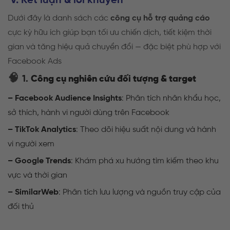
V. Kết luận & lời khuyên
Dưới đây là danh sách các
công cụ hỗ trợ quảng cáo
cực kỳ hữu ích giúp bạn tối ưu chiến dịch, tiết kiệm thời
gian và tăng hiệu quả chuyển đổi — đặc biệt phù hợp với
Facebook Ads
🧠
1.
Công cụ nghiên cứu đối tượng & target
– Facebook Audience Insights
: Phân tích nhân khẩu học,
sở thích, hành vi người dùng trên Facebook
– TikTok Analytics
: Theo dõi hiệu suất nội dung và hành
vi người xem
– Google Trends
: Khám phá xu hướng tìm kiếm theo khu
vực và thời gian
– SimilarWeb
: Phân tích lưu lượng và nguồn truy cập của
đối thủ