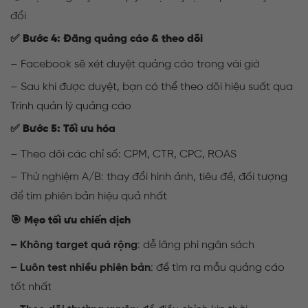
đổi
✅
Bước 4: Đăng quảng cáo & theo dõi
– Facebook sẽ xét duyệt quảng cáo trong vài giờ
– Sau khi được duyệt, bạn có thể theo dõi hiệu suất qua
Trình quản lý quảng cáo
✅
Bước 5: Tối ưu hóa
– Theo dõi các chỉ số: CPM, CTR, CPC, ROAS
– Thử nghiệm A/B: thay đổi hình ảnh, tiêu đề, đối tượng
để tìm phiên bản hiệu quả nhất
🎯
Mẹo tối ưu chiến dịch
– Không target quá rộng
: dễ lãng phí ngân sách
– Luôn test nhiều phiên bản
: để tìm ra mẫu quảng cáo
tốt nhất