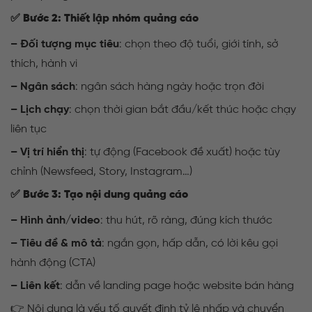
✅
Bước 2: Thiết lập nhóm quảng cáo
– Đối tượng mục tiêu
: chọn theo độ tuổi, giới tính, sở
thích, hành vi
– Ngân sách
: ngân sách hàng ngày hoặc trọn đời
– Lịch chạy
: chọn thời gian bắt đầu/kết thúc hoặc chạy
liên tục
– Vị trí hiển thị
: tự động (Facebook đề xuất) hoặc tùy
chỉnh (Newsfeed, Story, Instagram…)
✅
Bước 3: Tạo nội dung quảng cáo
– Hình ảnh/video
: thu hút, rõ ràng, đúng kích thước
– Tiêu đề & mô tả
: ngắn gọn, hấp dẫn, có lời kêu gọi
hành động (CTA)
– Liên kết
: dẫn về landing page hoặc website bán hàng
👉 Nội dung là yếu tố quyết định tỷ lệ nhấp và chuyển