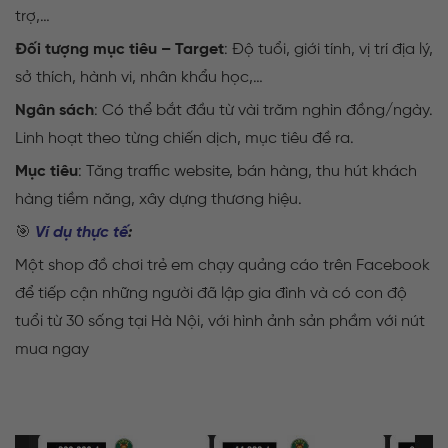
trợ,…
Đối tượng mục tiêu – Target
: Độ tuổi, giới tính, vị trí địa lý,
sở thích, hành vi, nhân khẩu học,…
Ngân sách
: Có thể bắt đầu từ vài trăm nghìn đồng/ngày.
Linh hoạt theo từng chiến dịch, mục tiêu đề ra.
Mục tiêu
: Tăng traffic website, bán hàng, thu hút khách
hàng tiềm năng, xây dựng thương hiệu.
🎯
Ví dụ thực tế
:
Một shop đồ chơi trẻ em chạy quảng cáo trên Facebook
để tiếp cận những người đã lập gia đình và có con độ
tuổi từ 30 sống tại Hà Nội, với hình ảnh sản phầm với nút
mua ngay