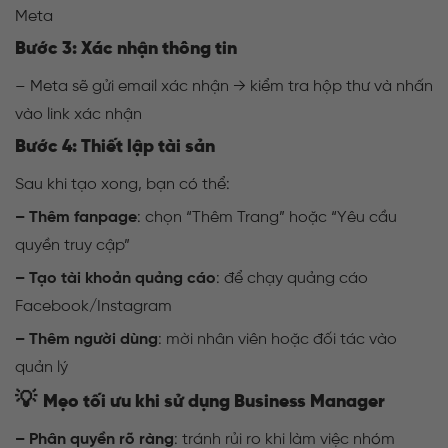
Meta
Bước 3: Xác nhận thông tin
– Meta sẽ gửi email xác nhận → kiểm tra hộp thư và nhấn
vào link xác nhận
Bước 4: Thiết lập tài sản
Sau khi tạo xong, bạn có thể:
– Thêm fanpage
: chọn “Thêm Trang” hoặc “Yêu cầu
quyền truy cập”
– Tạo tài khoản quảng cáo
: để chạy quảng cáo
Facebook/Instagram
– Thêm người dùng
: mời nhân viên hoặc đối tác vào
quản lý
💡
Mẹo tối ưu khi sử dụng Business Manager
– Phân quyền rõ ràng
: tránh rủi ro khi làm việc nhóm