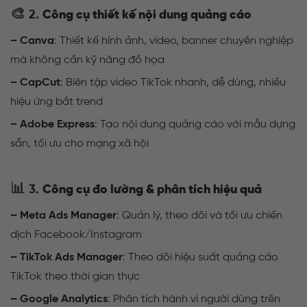
🎨
2.
Công cụ thiết kế nội dung quảng cáo
– Canva
: Thiết kế hình ảnh, video, banner chuyên nghiệp
mà không cần kỹ năng đồ họa
– CapCut
: Biên tập video TikTok nhanh, dễ dùng, nhiều
hiệu ứng bắt trend
– Adobe Express
: Tạo nội dung quảng cáo với mẫu dựng
sẵn, tối ưu cho mạng xã hội
📊
3.
Công cụ đo lường & phân tích hiệu quả
– Meta Ads Manager
: Quản lý, theo dõi và tối ưu chiến
dịch Facebook/Instagram
– TikTok Ads Manager
: Theo dõi hiệu suất quảng cáo
TikTok theo thời gian thực
– Google Analytics
: Phân tích hành vi người dùng trên