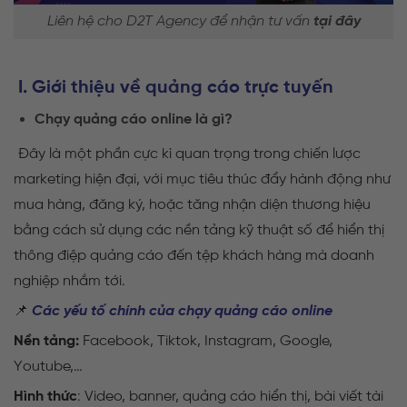
Liên hệ cho D2T Agency để nhận tư vấn
tại đây
I. Giới thiệu về quảng cáo trực tuyến
Chạy quảng cáo online là gì?
Đây là một phần cực kì quan trọng trong chiến lược
marketing hiện đại, với mục tiêu thúc đẩy hành động như
mua hàng, đăng ký, hoặc tăng nhận diện thương hiệu
bằng cách sử dụng các nền tảng kỹ thuật số để hiển thị
thông điệp quảng cáo đến tệp khách hàng mà doanh
nghiệp nhắm tới.
📌
Các yếu tố chính của chạy quảng cáo online
Nền tảng:
Facebook, Tiktok, Instagram, Google,
Youtube,…
Hình thức
:
Video, banner, quảng cáo hiển thị, bài viết tài