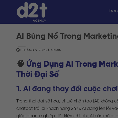
Bỏ
qua
Tran
nội
dung
AI Bùng Nổ Trong Marketin
1 THÁNG 9, 2025
ADMIN
🧠
Ứng Dụng AI Trong Mark
Thời Đại Số
1. AI đang thay đổi cuộc chơ
Trong thời đại số hóa, trí tuệ nhân tạo (AI) không 
chatbot trả lời khách hàng 24/7, AI đang len lỏi 
giúp doanh nghiệp tiết kiệm chi phí, AI còn mở ra