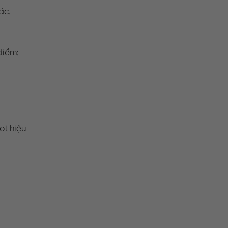
ác.
điểm:
ot hiệu