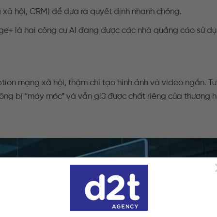
g xã hội, CRM) để đưa ra quyết định nhanh chóng.
e+ là hai công cụ AI đang được các nhà quảng cáo sử dụ
aption mạng xã hội, thậm chí tạo hình ảnh và video ngắn. Tu
ng bị “máy móc” và vẫn giữ được chất riêng của thương h