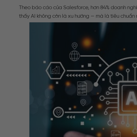
Theo báo cáo của Salesforce, hơn 84% doanh nghiệ
thấy AI không còn là xu hướng — mà là tiêu chuẩn 