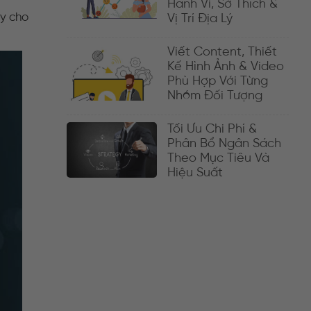
Hành Vi, Sở Thích &
ày cho
Vị Trí Địa Lý
Viết Content, Thiết
Kế Hình Ảnh & Video
Phù Hợp Với Từng
Nhóm Đối Tượng
Tối Ưu Chi Phí &
Phân Bổ Ngân Sách
Theo Mục Tiêu Và
Hiệu Suất