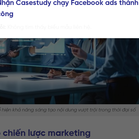
Nhận Casestudy chạy Facebook ads thành
công
ỗi:
Không tìm thấy biểu mẫu liên hệ.
ể hiện khả năng sáng tạo nội dung vượt trội trong thời đại số
o chiến lược marketing