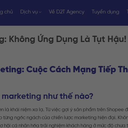
g chủ
Dịch vụ
Về D2T Agency
Tuyển dụng
g: Không Ứng Dụng Là Tụt Hậu!
eting: Cuộc Cách Mạng Tiếp Th
i marketing như thế nào?
còn là khái niệm xa lạ. Từ việc gợi ý sản phẩm trên Shopee 
vào từng ngóc ngách của chiến lược marketing hiện đại. Khô
 cơ hội cá nhân hóa trải nghiệm khách hàng ở mức độ chưa 