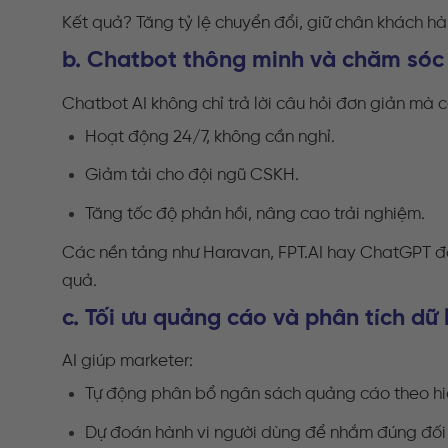
Kết quả? Tăng tỷ lệ chuyển đổi, giữ chân khách hà
b. Chatbot thông minh và chăm sóc
Chatbot AI không chỉ trả lời câu hỏi đơn giản mà c
Hoạt động 24/7, không cần nghỉ.
Giảm tải cho đội ngũ CSKH.
Tăng tốc độ phản hồi, nâng cao trải nghiệm.
Các nền tảng như Haravan, FPT.AI hay ChatGPT đã
quả.
c. Tối ưu quảng cáo và phân tích dữ 
AI giúp marketer:
Tự động phân bổ ngân sách quảng cáo theo hi
Dự đoán hành vi người dùng để nhắm đúng đối