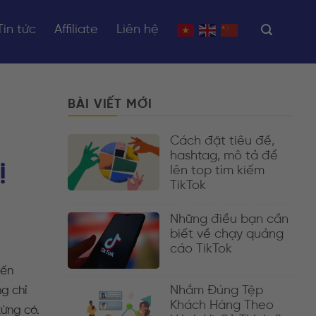
Tin tức
Affiliate
Liên hệ
BÀI VIẾT MỚI
Cách đặt tiêu đề,
hashtag, mô tả để
ị
lên top tìm kiếm
TikTok
Những điều bạn cần
biết về chạy quảng
cáo TikTok
đến
ng chỉ
Nhắm Đúng Tệp
Khách Hàng Theo
từng có.