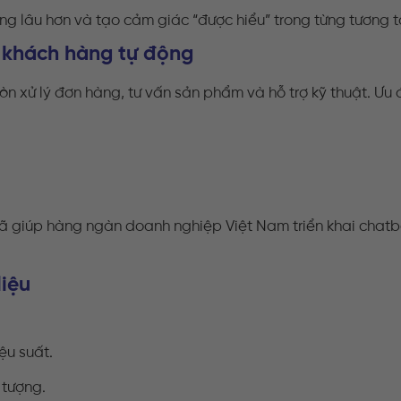
ng lâu hơn và tạo cảm giác “được hiểu” trong từng tương t
 khách hàng tự động
òn xử lý đơn hàng, tư vấn sản phẩm và hỗ trợ kỹ thuật. Ưu 
 giúp hàng ngàn doanh nghiệp Việt Nam triển khai chatb
liệu
ệu suất.
 tượng.