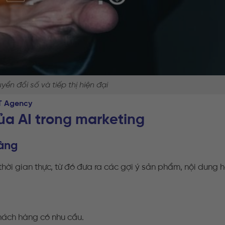
yển đổi số và tiếp thị hiện đại
T Agency
ủa AI trong marketing
hàng
thời gian thực, từ đó đưa ra các gợi ý sản phẩm, nội dung 
hách hàng có nhu cầu.