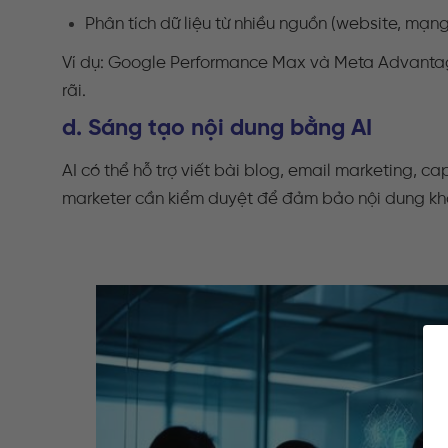
Phân tích dữ liệu từ nhiều nguồn (website, mạn
Ví dụ: Google Performance Max và Meta Advantag
rãi.
d. Sáng tạo nội dung bằng AI
AI có thể hỗ trợ viết bài blog, email marketing, c
marketer cần kiểm duyệt để đảm bảo nội dung khô