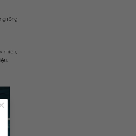
ng rộng
y nhiên,
iệu.
×